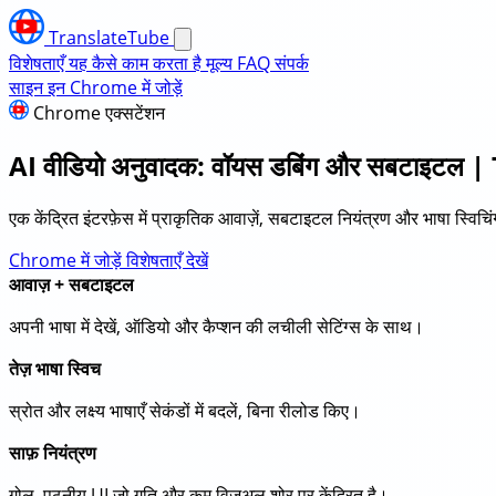
TranslateTube
विशेषताएँ
यह कैसे काम करता है
मूल्य
FAQ
संपर्क
साइन इन
Chrome में जोड़ें
Chrome एक्सटेंशन
AI वीडियो अनुवादक: वॉयस डबिंग और सबटाइटल |
एक केंद्रित इंटरफ़ेस में प्राकृतिक आवाज़ें, सबटाइटल नियंत्रण और भाषा स्वि
Chrome में जोड़ें
विशेषताएँ देखें
आवाज़ + सबटाइटल
अपनी भाषा में देखें, ऑडियो और कैप्शन की लचीली सेटिंग्स के साथ।
तेज़ भाषा स्विच
स्रोत और लक्ष्य भाषाएँ सेकंडों में बदलें, बिना रीलोड किए।
साफ़ नियंत्रण
गोल, पठनीय UI जो गति और कम विज़ुअल शोर पर केंद्रित है।