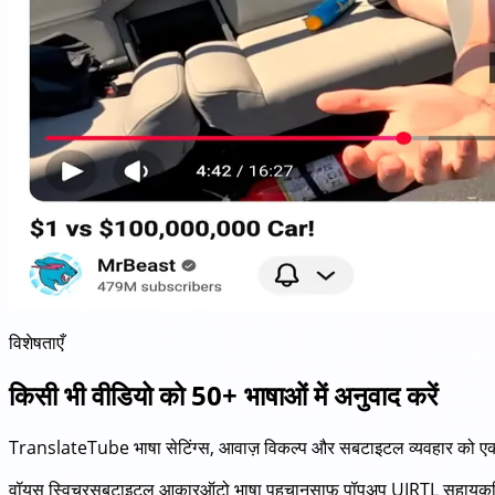
विशेषताएँ
किसी भी वीडियो को 50+ भाषाओं में अनुवाद करें
TranslateTube भाषा सेटिंग्स, आवाज़ विकल्प और सबटाइटल व्यवहार को एक संक
वॉयस स्विचर
सबटाइटल आकार
ऑटो भाषा पहचान
साफ़ पॉपअप UI
RTL सहायक