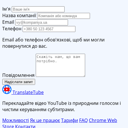
Ім'я
Назва компанії
Email
Телефон
Email або телефон обов'язкові, щоб ми могли
повернутися до вас.
Повідомлення
Надіслати запит
TranslateTube
Перекладайте відео YouTube із природним голосом і
чистим керуванням субтитрами.
Можливості
Як це працює
Тарифи
FAQ
Chrome Web
Store
Контакти