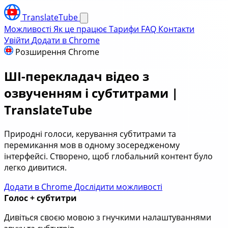
TranslateTube
Можливості
Як це працює
Тарифи
FAQ
Контакти
Увійти
Додати в Chrome
Розширення Chrome
ШІ-перекладач відео з
озвученням і субтитрами |
TranslateTube
Природні голоси, керування субтитрами та
перемикання мов в одному зосередженому
інтерфейсі. Створено, щоб глобальний контент було
легко дивитися.
Додати в Chrome
Дослідити можливості
Голос + субтитри
Дивіться своєю мовою з гнучкими налаштуваннями