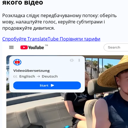
якого відео
Розкладка слідує передбачуваному потоку: оберіть
мову, налаштуйте голос, керуйте субтитрами і
продовжуйте дивитися.
Спробуйте TranslateTube
Порівняти тарифи