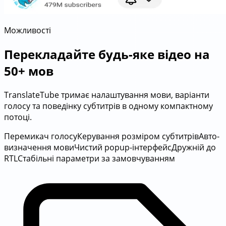
Можливості
Перекладайте будь-яке відео на
50+ мов
TranslateTube тримає налаштування мови, варіанти
голосу та поведінку субтитрів в одному компактному
потоці.
Перемикач голосу
Керування розміром субтитрів
Авто-
визначення мови
Чистий popup-інтерфейс
Дружній до
RTL
Стабільні параметри за замовчуванням