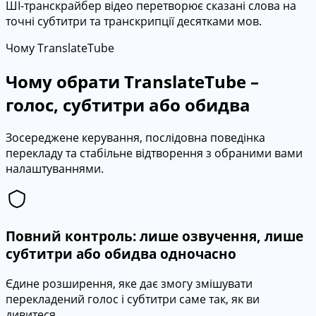
ШІ-транскрайбер відео перетворює сказані слова на
точні субтитри та транскрипції десятками мов.
Чому TranslateTube
Чому обрати TranslateTube –
голос, субтитри або обидва
Зосереджене керування, послідовна поведінка
перекладу та стабільне відтворення з обраними вами
налаштуваннями.
Повний контроль: лише озвучення, лише
субтитри або обидва одночасно
Єдине розширення, яке дає змогу змішувати
перекладений голос і субтитри саме так, як ви
дивитеся.