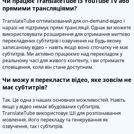
Чи працює TranslateTube із YouTube TV або
прямими трансляціями?
TranslateTube оптимізований для on‑demand-відео і
наразі не підтримує прямі трансляції. Однак ви можете
використовувати розширення для отримання миттєво
перекладених субтитрів і озвучення на будь-якому
записаному відео – навіть якщо воно спочатку не має
субтитрів. Ми активно працюємо над перекладом у
реальному часі для живого контенту, і ви отримаєте
сповіщення, коли він стане доступним.
Чи можу я перекласти відео, яке зовсім не
має субтитрів?
Так. Це одна з наших основних можливостей. Навіть
якщо у відео немає вбудованих субтитрів,
TranslateTube використовує ШІ для розпізнавання
мовлення, його перекладу та генерування як
озвучення, так і субтитрів.